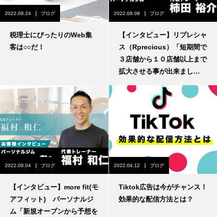
2022.08.24
ブログ
2022.08.08
ブログ
税理士にぴったりのWeb集
【インタビュー】リプレシャ
客は○○だ！
ス（Rprecious）「短期間で
３店舗から１０店舗以上まで
拡大させる事が出来まし
た。」
2022.08.04
ブログ
2022.04.12
ブログ
【インタビュー】more fit(モ
Tiktok広告は今がチャンス！
アフィット) パーソナルジ
効果的な配信方法とは？
ム「新規オープンから予想を